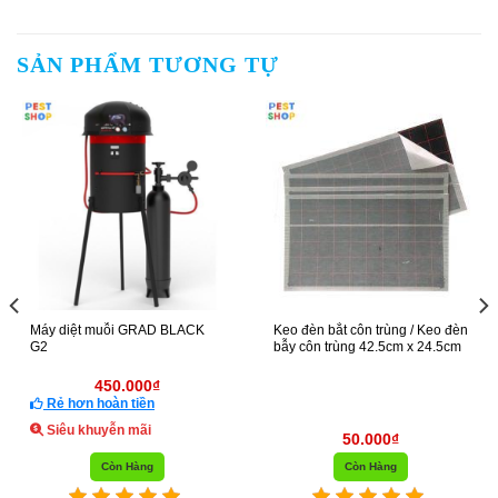
SẢN PHẨM TƯƠNG TỰ
Máy diệt muỗi GRAD BLACK
Keo đèn bắt côn trùng / Keo đèn
G2
bẫy côn trùng 42.5cm x 24.5cm
450.000
₫
Rẻ hơn hoàn tiền
Siêu khuyễn mãi
50.000
₫
Còn Hàng
Còn Hàng