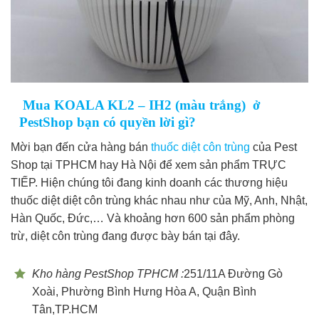
Mua KOALA KL2 – IH2 (màu trắng) ở
PestShop bạn có quyền lời gì?
Mời bạn đến cửa hàng bán
thuốc diệt côn trùng
của Pest
Shop tại TPHCM hay Hà Nội để xem sản phẩm TRỰC
TIẾP. Hiện chúng tôi đang kinh doanh các thương hiệu
thuốc diệt diệt côn trùng khác nhau như của Mỹ, Anh, Nhật,
Hàn Quốc, Đức,… Và khoảng hơn 600 sản phẩm phòng
trừ, diệt côn trùng đang được bày bán tại đây.
Kho hàng PestShop TPHCM :
251/11A Đường Gò
Xoài, Phường Bình Hưng Hòa A, Quận Bình
Tân,TP.HCM