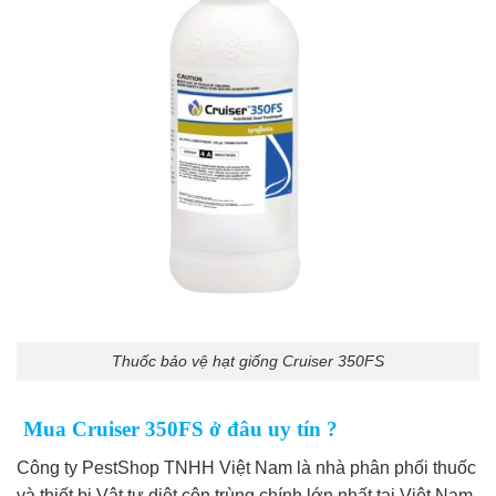
Thuốc bảo vệ hạt giống Cruiser 350FS
Mua Cruiser 350FS ở đâu uy tín ?
Công ty PestShop TNHH Việt Nam là nhà phân phối thuốc
và thiết bị Vật tư diệt côn trùng chính lớn nhất tại Việt Nam.