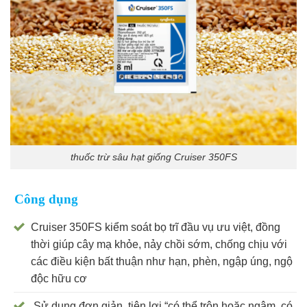
thuốc trừ sâu hạt giống Cruiser 350FS
Công dụng
Cruiser 350FS kiểm soát bọ trĩ đầu vụ ưu việt, đồng
thời giúp cây mạ khỏe, nảy chồi sớm, chống chịu với
các điều kiện bất thuận như hạn, phèn, ngập úng, ngộ
độc hữu cơ
Sử dụng đơn giản, tiện lợi “có thể trộn hoặc ngâm, có