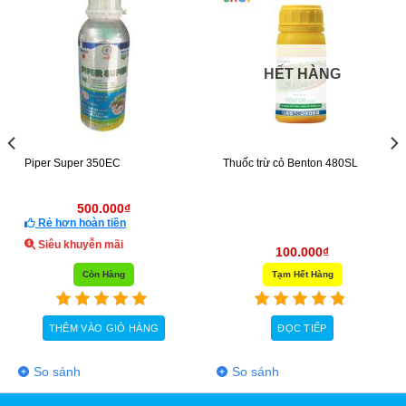
HẾT HÀNG
Piper Super 350EC
Thuốc trừ cỏ Benton 480SL
500.000
₫
Rẻ hơn hoàn tiền
Siêu khuyễn mãi
100.000
₫
Còn Hàng
Tạm Hết Hàng
THÊM VÀO GIỎ HÀNG
ĐỌC TIẾP
So sánh
So sánh