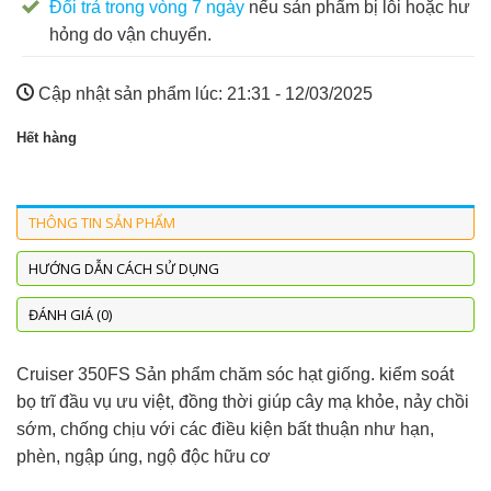
Đổi trả trong vòng 7 ngày
nếu sản phẩm bị lỗi hoặc hư
hỏng do vận chuyển.
Cập nhật sản phẩm lúc:
21:31 - 12/03/2025
Hết hàng
THÔNG TIN SẢN PHẨM
HƯỚNG DẪN CÁCH SỬ DỤNG
ĐÁNH GIÁ (0)
Cruiser 350FS Sản phẩm chăm sóc hạt giống. kiểm soát
bọ trĩ đầu vụ ưu việt, đồng thời giúp cây mạ khỏe, nảy chồi
sớm, chống chịu với các điều kiện bất thuận như hạn,
phèn, ngập úng, ngộ độc hữu cơ