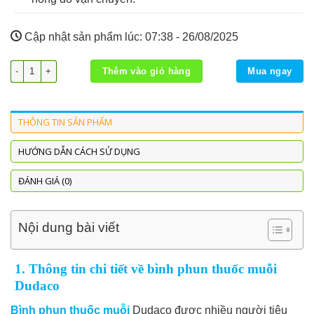
Cập nhật sản phẩm lúc:
07:38 - 26/08/2025
Bình phun thuốc muỗi Dudaco tiện lợi, giá rẻ - Pest Shop số lượng
Thêm vào giỏ hàng
Mua ngay
THÔNG TIN SẢN PHẨM
HƯỚNG DẪN CÁCH SỬ DỤNG
ĐÁNH GIÁ (0)
Nội dung bài viết
1. Thông tin chi tiết về bình phun thuốc muỗi
Dudaco
Bình phun thuốc muỗi
Dudaco được nhiều người tiêu