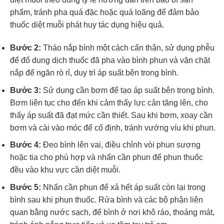
phẩm, tránh pha quá đặc hoặc quá loãng để đảm bảo
thuốc diệt muỗi phát huy tác dụng hiệu quả.
Bước 2:
Tháo nắp bình một cách cẩn thận, sử dụng phễu
để đổ dung dịch thuốc đã pha vào bình phun và vặn chặt
nắp để ngăn rò rỉ, duy trì áp suất bên trong bình.
Bước 3:
Sử dụng cần bơm để tạo áp suất bên trong bình.
Bơm liên tục cho đến khi cảm thấy lực cản tăng lên, cho
thấy áp suất đã đạt mức cần thiết. Sau khi bơm, xoay cần
bơm và cài vào móc để cố định, tránh vướng víu khi phun.
Bước 4:
Đeo bình lên vai, điều chỉnh vòi phun sương
hoặc tia cho phù hợp và nhấn cần phun để phun thuốc
đều vào khu vực cần diệt muỗi.
Bước 5:
Nhấn cần phun để xả hết áp suất còn lại trong
bình sau khi phun thuốc. Rửa bình và các bộ phận liên
quan bằng nước sạch, để bình ở nơi khô ráo, thoáng mát,