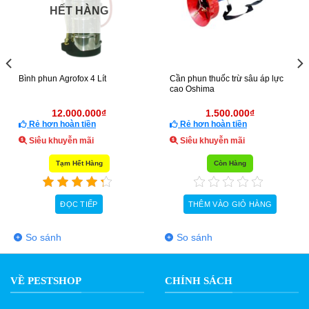
HẾT HÀNG
Bình phun Agrofox 4 Lít
Cần phun thuốc trừ sâu áp lực
cao Oshima
12.000.000
₫
1.500.000
₫
Rẻ hơn hoàn tiền
Rẻ hơn hoàn tiền
Siêu khuyễn mãi
Siêu khuyễn mãi
Tạm Hết Hàng
Còn Hàng
ĐỌC TIẾP
THÊM VÀO GIỎ HÀNG
So sánh
So sánh
VỀ PESTSHOP
CHÍNH SÁCH