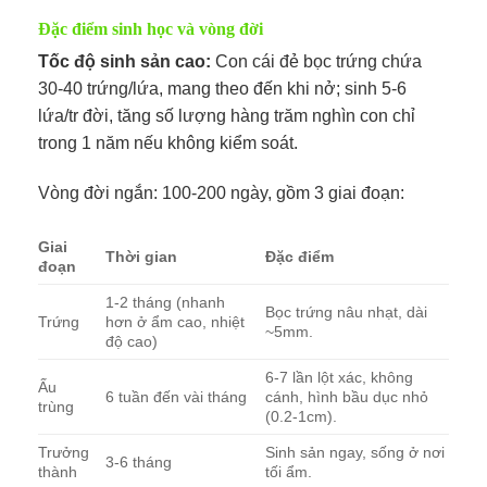
Đặc điểm sinh học và vòng đời
Tốc độ sinh sản cao:
Con cái đẻ bọc trứng chứa
30-40 trứng/lứa, mang theo đến khi nở; sinh 5-6
lứa/tr đời, tăng số lượng hàng trăm nghìn con chỉ
trong 1 năm nếu không kiểm soát.
Vòng đời ngắn: 100-200 ngày, gồm 3 giai đoạn:
Giai
Thời gian
Đặc điểm
đoạn
1-2 tháng (nhanh
Bọc trứng nâu nhạt, dài
Trứng
hơn ở ẩm cao, nhiệt
~5mm. ​
độ cao)
6-7 lần lột xác, không
Ấu
6 tuần đến vài tháng
cánh, hình bầu dục nhỏ
trùng
(0.2-1cm).
Trưởng
Sinh sản ngay, sống ở nơi
3-6 tháng
thành
tối ẩm. ​