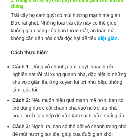
2. Dùng trái cây họ cam quýt để đuổi gián Đức nhanh
chóng
Trái cây họ cam quýt có mùi hương mạnh mà gián
Đức rất ghét. Những loại trái cây này có thể giúp
không gian sống của bạn thơm mát, an toàn mà
không cần đến hóa chất độc hại để tiêu
diệt gián.
Cách thực hiện:
Cách 1:
Dùng vỏ chanh, cam, quýt, hoặc bưởi
nghiền nát rồi rải xung quanh nhà, đặc biệt là những
khu vực gián thường xuyên lui tới như bếp, phòng
tắm, góc tối.
Cách 2:
Nếu muốn hiệu quả mạnh mẽ hơn, bạn có
thể dùng nước cốt chanh pha vào nước lau nhà
hoặc nước lau bếp để vừa làm sạch, vừa đuổi gián.
Cách 3:
Ngoài ra, bạn có thể đốt vỏ chanh trong nhà
để mùi hương lan tỏa, giúp xua đuổi gián khỏi