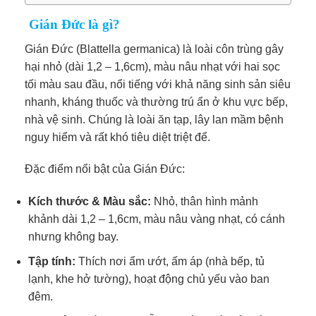
Gián Đức là gì?
Gián Đức (Blattella germanica) là loài côn trùng gây
hại nhỏ (dài 1,2 – 1,6cm), màu nâu nhạt với hai sọc
tối màu sau đầu, nổi tiếng với khả năng sinh sản siêu
nhanh, kháng thuốc và thường trú ẩn ở khu vực bếp,
nhà vệ sinh. Chúng là loài ăn tạp, lây lan mầm bệnh
nguy hiểm và rất khó tiêu diệt triệt để.
Đặc điểm nổi bật của Gián Đức:
Kích thước & Màu sắc:
Nhỏ, thân hình mảnh
khảnh dài 1,2 – 1,6cm, màu nâu vàng nhạt, có cánh
nhưng không bay.
Tập tính:
Thích nơi ẩm ướt, ấm áp (nhà bếp, tủ
lạnh, khe hở tường), hoạt động chủ yếu vào ban
đêm.