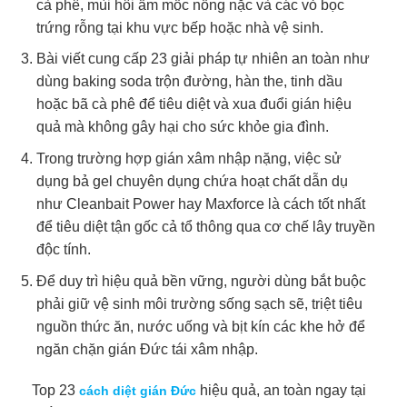
cà phê, mùi hôi ẩm mốc nồng nặc và các vỏ bọc
trứng rỗng tại khu vực bếp hoặc nhà vệ sinh.
Bài viết cung cấp 23 giải pháp tự nhiên an toàn như
dùng baking soda trộn đường, hàn the, tinh dầu
hoặc bã cà phê để tiêu diệt và xua đuổi gián hiệu
quả mà không gây hại cho sức khỏe gia đình.
Trong trường hợp gián xâm nhập nặng, việc sử
dụng bả gel chuyên dụng chứa hoạt chất dẫn dụ
như Cleanbait Power hay Maxforce là cách tốt nhất
để tiêu diệt tận gốc cả tổ thông qua cơ chế lây truyền
độc tính.
Để duy trì hiệu quả bền vững, người dùng bắt buộc
phải giữ vệ sinh môi trường sống sạch sẽ, triệt tiêu
nguồn thức ăn, nước uống và bịt kín các khe hở để
ngăn chặn gián Đức tái xâm nhập.
Top 23
hiệu quả, an toàn ngay tại
cách diệt gián Đức