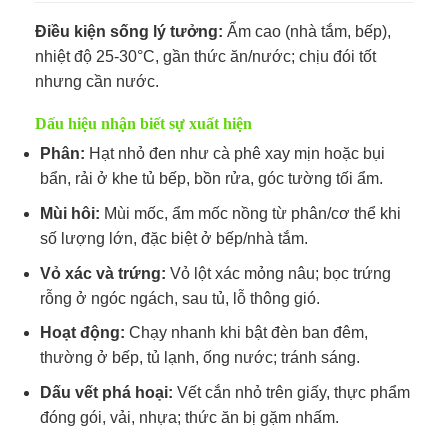
Điều kiện sống lý tưởng:
Ẩm cao (nhà tắm, bếp),
nhiệt độ 25-30°C, gần thức ăn/nước; chịu đói tốt
nhưng cần nước.​
Dấu hiệu nhận biết sự xuất hiện
Phân:
Hạt nhỏ đen như cà phê xay mịn hoặc bụi
bẩn, rải ở khe tủ bếp, bồn rửa, góc tường tối ẩm.​​
Mùi hôi:
Mùi mốc, ẩm mốc nồng từ phân/cơ thể khi
số lượng lớn, đặc biệt ở bếp/nhà tắm.​
Vỏ xác và trứng:
Vỏ lột xác mỏng nâu; bọc trứng
rỗng ở ngóc ngách, sau tủ, lỗ thông gió.​​
Hoạt động:
Chạy nhanh khi bật đèn ban đêm,
thường ở bếp, tủ lạnh, ống nước; tránh sáng.​
Dấu vết phá hoại:
Vết cắn nhỏ trên giấy, thực phẩm
đóng gói, vải, nhựa; thức ăn bị gặm nhấm.​