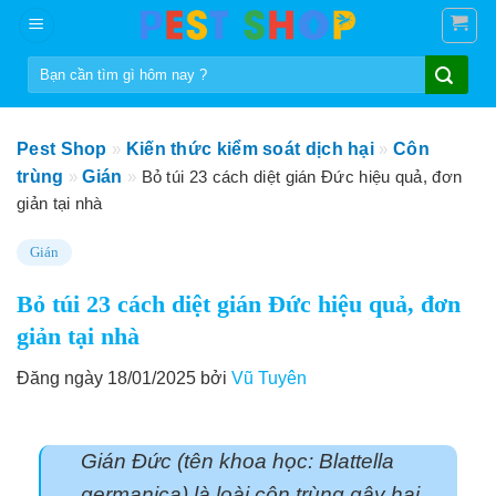
Skip
to
Tìm
content
kiếm:
Pest Shop
»
Kiến thức kiểm soát dịch hại
»
Côn
trùng
»
Gián
»
Bỏ túi 23 cách diệt gián Đức hiệu quả, đơn
giản tại nhà
Gián
Bỏ túi 23 cách diệt gián Đức hiệu quả, đơn
giản tại nhà
Đăng ngày 18/01/2025 bởi
Vũ Tuyên
Gián Đức (tên khoa học: Blattella
germanica) là loài côn trùng gây hại