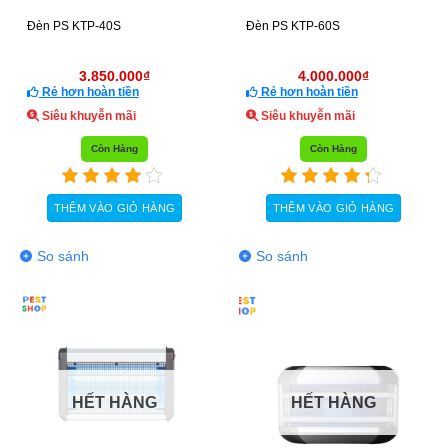
Đèn PS KTP-40S
Đèn PS KTP-60S
3.850.000
₫
4.000.000
₫
Rẻ hơn hoàn tiền
Rẻ hơn hoàn tiền
Siêu khuyễn mãi
Siêu khuyễn mãi
Còn Hàng
Còn Hàng
THÊM VÀO GIỎ HÀNG
THÊM VÀO GIỎ HÀNG
So sánh
So sánh
HẾT HÀNG
HẾT HÀNG