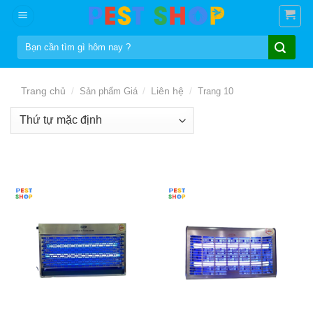
Skip
to
Tìm
content
kiếm:
Trang chủ
Liên hệ
/
Sản phẩm Giá
/
/
Trang 10